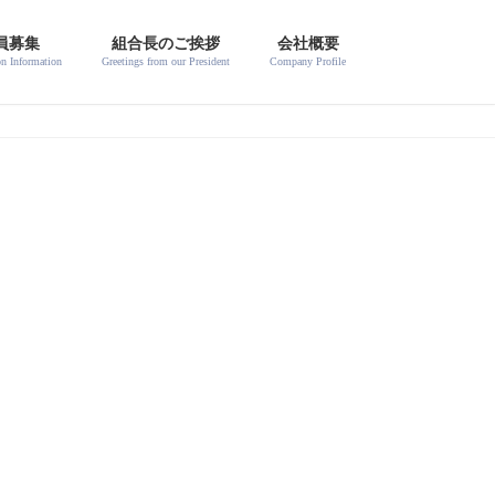
員募集
組合長のご挨拶
会社概要
on Information
Greetings from our President
Company Profile