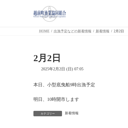
コ
ナ
ン
ビ
テ
ゲ
ン
ー
ツ
シ
HOME
出漁予定などの新着情報
新着情報
2月2日
へ
ョ
ス
ン
キ
に
ッ
移
2月2日
プ
動
2025年2月2日 (日) 07:05
本日、小型底曳船9時出漁予定
明日、10時開市します
新着情報
カテゴリー