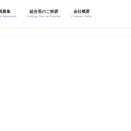
員募集
組合長のご挨拶
会社概要
on Information
Greetings from our President
Company Profile