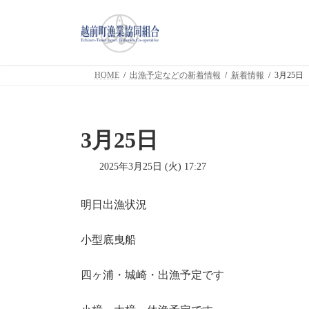
コ
ナ
ン
ビ
テ
ゲ
ン
ー
ツ
シ
HOME
出漁予定などの新着情報
新着情報
3月25日
へ
ョ
ス
ン
キ
に
ッ
移
3月25日
プ
動
2025年3月25日 (火) 17:27
明日出漁状況
小型底曳船
四ヶ浦・城崎・出漁予定です