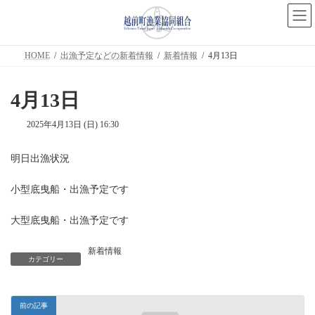
コ
ナ
ン
ビ
テ
ゲ
ン
ー
ツ
シ
HOME
出漁予定などの新着情報
新着情報
4月13日
へ
ョ
ス
ン
キ
に
4月13日
ッ
移
プ
動
2025年4月13日 (日) 16:30
明日出漁状況
小型底曳船・出漁予定です
大型底曳船・出漁予定です
新着情報
カテゴリー
前の記事