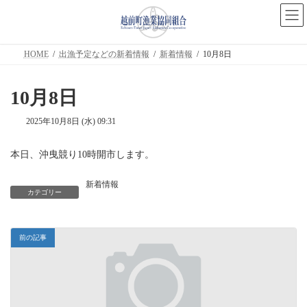
コ
ナ
ン
ビ
テ
ゲ
ン
ー
ツ
シ
HOME
出漁予定などの新着情報
新着情報
10月8日
へ
ョ
ス
ン
キ
に
10月8日
ッ
移
プ
動
2025年10月8日 (水) 09:31
本日、沖曳競り10時開市します。
新着情報
カテゴリー
前の記事