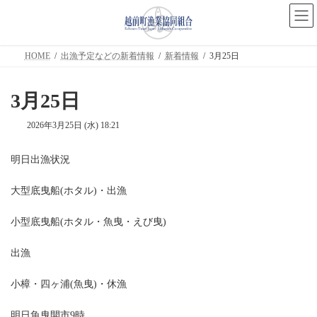
コ
ナ
ン
ビ
テ
ゲ
ン
ー
ツ
シ
HOME
出漁予定などの新着情報
新着情報
3月25日
へ
ョ
ス
ン
キ
に
3月25日
ッ
移
プ
動
2026年3月25日 (水) 18:21
明日出漁状況
大型底曳船(ホタル)・出漁
小型底曳船(ホタル・魚曳・えび曳)
出漁
小樟・四ヶ浦(魚曳)・休漁
明日魚曳開市9時