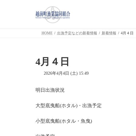
コ
ナ
ン
ビ
テ
ゲ
ン
ー
ツ
シ
HOME
出漁予定などの新着情報
新着情報
4月４日
へ
ョ
ス
ン
キ
に
ッ
移
4月４日
プ
動
2026年4月4日 (土) 15:49
明日出漁状況
大型底曳船(ホタル)・出漁予定
小型底曳船(ホタル・魚曳)