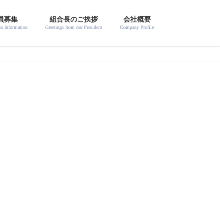
員募集
組合長のご挨拶
会社概要
on Information
Greetings from our President
Company Profile