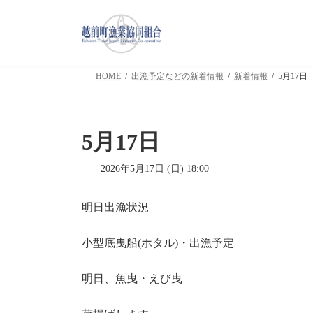
コ
ナ
ン
ビ
テ
ゲ
ン
ー
ツ
シ
HOME
出漁予定などの新着情報
新着情報
5月17日
へ
ョ
ス
ン
キ
に
ッ
移
5月17日
プ
動
2026年5月17日 (日) 18:00
明日出漁状況
小型底曳船(ホタル)・出漁予定
明日、魚曳・えび曳