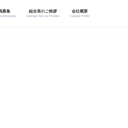
員募集
組合長のご挨拶
会社概要
on Information
Greetings from our President
Company Profile