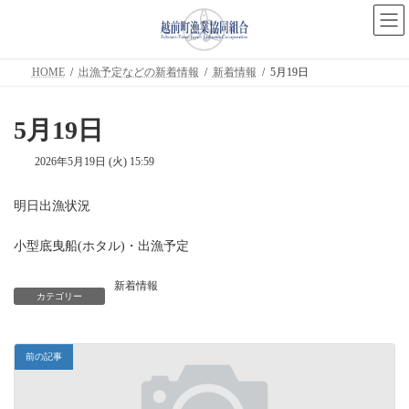
コ
ナ
ン
ビ
テ
ゲ
ン
ー
ツ
シ
HOME
出漁予定などの新着情報
新着情報
5月19日
へ
ョ
ス
ン
キ
に
5月19日
ッ
移
プ
動
2026年5月19日 (火) 15:59
明日出漁状況
小型底曳船(ホタル)・出漁予定
新着情報
カテゴリー
前の記事