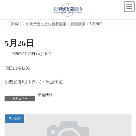
コ
ナ
ン
ビ
テ
ゲ
ン
ー
ツ
シ
HOME
出漁予定などの新着情報
新着情報
5月26日
へ
ョ
ス
ン
キ
に
5月26日
ッ
移
プ
動
2026年5月26日 (火) 16:04
明日出漁状況
小型底曳船(ホタル)・出漁予定
新着情報
カテゴリー
前の記事