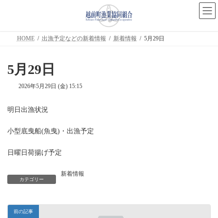
コ
ナ
ン
ビ
テ
ゲ
ン
ー
ツ
シ
HOME
出漁予定などの新着情報
新着情報
5月29日
へ
ョ
ス
ン
キ
に
5月29日
ッ
移
プ
動
2026年5月29日 (金) 15:15
明日出漁状況
小型底曳船(魚曳)・出漁予定
日曜日荷揚げ予定
新着情報
カテゴリー
前の記事