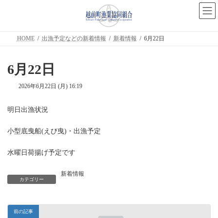
コ
ナ
ン
ビ
テ
ゲ
ン
ー
ツ
シ
HOME
出漁予定などの新着情報
新着情報
6月22日
へ
ョ
ス
ン
キ
に
6月22日
ッ
移
プ
動
2026年6月22日 (月) 16:19
明日出漁状況
小型底曳船(えび曳)・出漁予定
水曜日荷揚げ予定です
新着情報
カテゴリー
前の記事